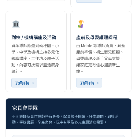
到校 / 機構講座及活動
產前及母嬰護理課程
資深導師應邀到幼稚園、小
由 Meble 等導師負責，涵蓋
學、中學及機構主持多元化
產前準備、初生嬰兒照顧、
親職講座、工作坊及親子活
母嬰護理及新手父母支援，
動，內容可按需求靈活度身
讓家庭更有信心迎接新生
設計。
命。
了解詳情 →
了解詳情 →
家長會團隊
不同導師及合作導師各有專長，配合親子閱讀、升學顧問、到校活
動、學校書展、孕產育兒、玩中有學及多元主題講座需要。