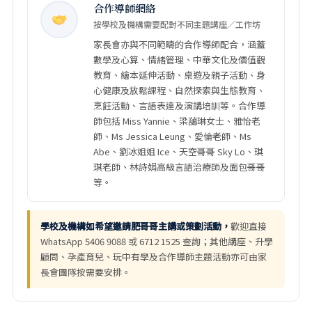
合作導師網絡
按學校及機構需要配對不同主題講座／工作坊
家長會亦與不同範疇的合作導師配合，涵蓋
數學及心算、情緒管理、中華文化及價值觀
教育、繪本延伸活動、桌遊及親子活動、身
心健康及放鬆課程、自然探索與生態教育、
烹飪活動、言語表達及演講培訓等。合作導
師包括 Miss Yannie、梁藹琳女士、雅怡老
師、Ms Jessica Leung、愛倫老師、Ms
Abe、劉冰姐姐 Ice、天空哥哥 Sky Lo、琪
琪老師、林詩娟高級言語治療師及面包哥哥
等。
學校及機構如希望邀請肥哥哥主講或策劃活動，
歡迎直接
WhatsApp 5406 9088 或 6712 1525 查詢；其他講座、升學
顧問、孕產育兒、玩中有學及合作導師主題活動亦可由家
長會團隊按需要安排。