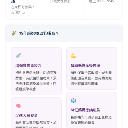
播
只限女性參加
晚上 8:15 – 9:45
在家即可參與，
毋須外出
為什麼選擇母乳哺育？
增強寶寶免疫力
幫助媽媽產後恢復
初乳含天然抗體、活細胞及
哺乳促進子宮收縮，減少產
酵素，有抗菌殺菌功效，預
後出血及貧血，並有助消減
防多種疾病及減低腸道、呼
懷孕時增加的體重
吸道感染機會
降低媽媽患病風險
促進大腦發育
長期哺乳可減少患上乳癌及
母乳有助嬰兒腦部發育，加
骨質疏鬆的機會
強學習及辨識能力