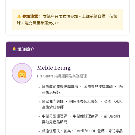
參加注意：
本講座只限女性參加。上課前請自備一個氣
球，能充氣至拳頭大小。
講師簡介
Meble Leung
PN Centre 陪月顧問及業務經理
國際產前產後按摩導師 · 國際嬰兒按摩導師 · IFA
·
香薰治療師
國家催乳導師 · 國家產後紮肚導師 · 英國 TQUK
·
產後紮肚導師
中醫母嬰護理師 · 中醫纖體理療師 · 前 BBcare
·
嬰幼兒產品顧問
曾擔任惠氏、雀巢、Cordlife、OH 爸媽、荷花等品
·