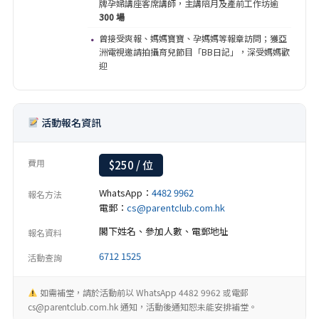
牌孕婦講座客席講師，主講陪月及產前工作坊逾
300 場
曾接受爽報、媽媽寶寶、孕媽媽等報章訪問；獲亞
·
洲電視邀請拍攝育兒節目「BB日記」，深受媽媽歡
迎
活動報名資訊
費用
$250 / 位
WhatsApp：
4482 9962
報名方法
電郵：
cs@parentclub.com.hk
閣下姓名、參加人數、電郵地址
報名資料
6712 1525
活動查詢
如需補堂，請於活動前以 WhatsApp 4482 9962 或電郵
cs@parentclub.com.hk 通知，活動後通知恕未能安排補堂。