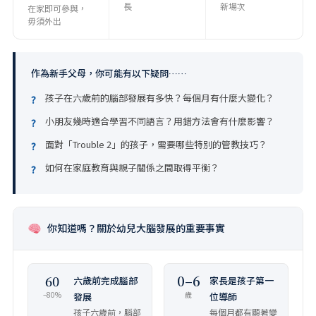
長
新場次
在家即可參與，
毋須外出
作為新手父母，你可能有以下疑問……
孩子在六歲前的腦部發展有多快？每個月有什麼大變化？
?
小朋友幾時適合學習不同語言？用錯方法會有什麼影響？
?
面對「Trouble 2」的孩子，需要哪些特別的管教技巧？
?
如何在家庭教育與親子關係之間取得平衡？
?
你知道嗎？關於幼兒大腦發展的重要事實
60
0–6
六歲前完成腦部
家長是孩子第一
–80%
歲
發展
位導師
孩子六歲前，腦部
每個月都有顯著變