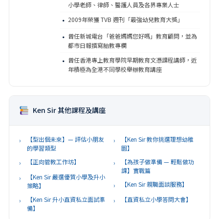
小學老師、律師、醫護人員及各界專業人士
2009年榮獲 TVB 週刊「最強幼兒教育大獎」
·
曾任新城電台「爸爸媽媽您好嗎」教育顧問，並為
·
都市日報撰寫胎教專欄
曾任香港專上教育學院早期教育文憑課程講師，近
·
年積極為全港不同學校舉辦教育講座
Ken Sir 其他課程及講座
【型出個未來】— 評估小朋友
【Ken Sir 教你挑選理想幼稚
›
›
的學習類型
園】
【正向管教工作坊】
【為孩子做準備 — 輕鬆做功
›
›
課】實戰篇
【Ken Sir 嚴選優質小學及升小
›
【Ken Sir 親職面談服務】
›
策略】
【Ken Sir 升小直資私立面試準
【直資私立小學答問大會】
›
›
備】