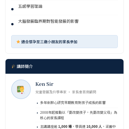
五感學習理論
大腦發展臨界期對智能發展的影響
適合懷孕至三歲小朋友的家長參加
講師簡介
Ken Sir
兒童發展及升學專家 · 家長會首席顧問
多年來醉心研究早期教育對孩子成長的影響
·
2008年起推動以「要改變孩子，先要改變父母」為
·
核心的家長課程
主講講座逾
1,000 場
，學員達
10,000 人
，涵蓋中
·