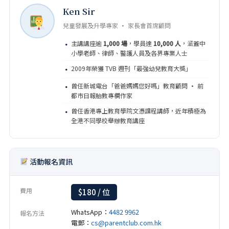
Ken Sir
兒童發展及升學專家 · 家長會首席顧問
主講講座逾
1,000 場
，學員達
10,000 人
，涵蓋中
·
小學老師、律師、醫護人員及各界專業人士
2009年榮獲 TVB 週刊「最強幼兒教育大獎」
·
曾任新城電台「爸爸媽媽您好嗎」教育顧問 · 前
·
都市日報胎教專欄作家
曾任香港專上教育學院文憑課程講師，近年積極為
·
全港不同學校舉辦教育講座
活動報名資訊
費用
$180 / 位
WhatsApp：
4482 9962
報名方法
電郵：
cs@parentclub.com.hk