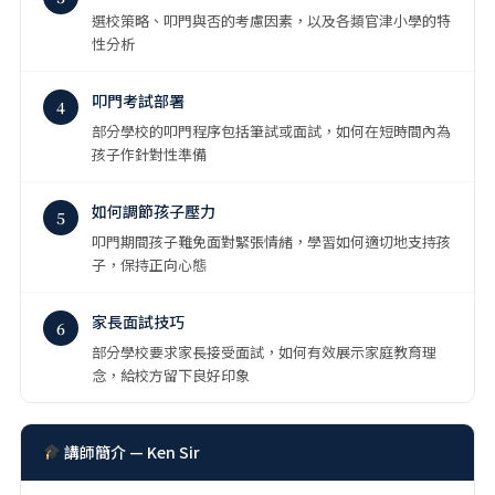
選校策略、叩門與否的考慮因素，以及各類官津小學的特
性分析
叩門考試部署
4
部分學校的叩門程序包括筆試或面試，如何在短時間內為
孩子作針對性準備
如何調節孩子壓力
5
叩門期間孩子難免面對緊張情緒，學習如何適切地支持孩
子，保持正向心態
家長面試技巧
6
部分學校要求家長接受面試，如何有效展示家庭教育理
念，給校方留下良好印象
講師簡介 — Ken Sir