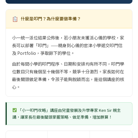
什麼是叩門？為什麼要做準備？
小一統一派位結果公佈後，若小朋友未獲派心儀的學校，家
長可以部署「叩門」——親身到心儀的官津小學遞交叩門信
及 Portfolio，爭取餘下的學位。
由於每間小學的叩門程序、日期和安排均有所不同，叩門學
位數目只有幾個至十幾個不等，競爭十分激烈。家長如何在
最後關頭做足準備，令孩子能夠脫穎而出，是這個講座的核
心。
「小一叩門攻略」講座由兒童發展及升學專家 Ken Sir 親主
講，讓家長在最後關頭掌握策略、做足準備，增加勝算！