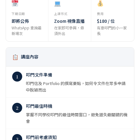
下期日期
上課形式
費用
即將公佈
Zoom 視像直播
$180 / 位
WhatsApp 查詢最
在家即可參與，毋
有意叩門的小一家
新場次
須外出
長
講座內容
叩門文件準備
1
叩門信及 Portfolio 的撰寫要點，如何令文件在眾多申請
中脫穎而出
叩門最佳時機
2
掌握不同學校叩門的最佳時間窗口，避免錯失最關鍵的機
會
叩門前考慮須知
3